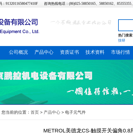
320116580477410F
咨询热线电话：(86)025-58850165、58850162、85355355
热门搜索
技研
公司概况
产品中心
资质证书
技术资料
市场行情
您当前的位置：
首页
>
产品中心
>
电子元气件
METROL美德龙CS-触摸开关偏角0.8用C