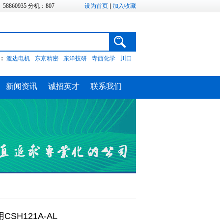
、58860935 分机：807
设为首页
|
加入收藏
：
渡边电机
东京精密
东洋技研
寺西化学
川口
新闻资讯
诚招英才
联系我们
SH121A-AL