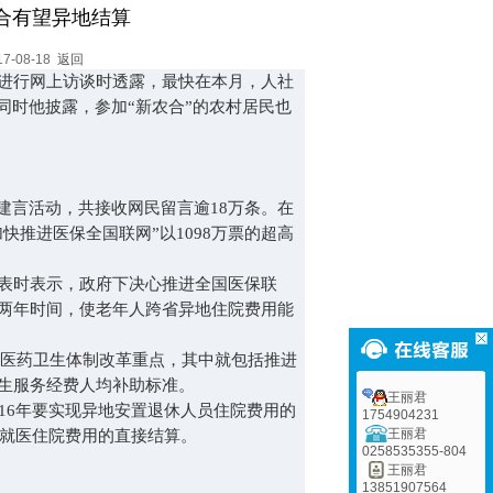
合有望异地结算
-08-18
返回
进行网上访谈时透露，最快在本月，人社
同时他披露，参加“新农合”的农村居民也
言活动，共接收网民留言逾18万条。在
快推进医保全国联网”以1098万票的超高
表时表示，政府下决心推进全国医保联
两年时间，使老年人跨省异地住院费用能
化医药卫生体制改革重点，其中就包括推进
生服务经费人均补助标准。
王丽君
6年要实现异地安置退休人员住院费用的
1754904231
王丽君
地就医住院费用的直接结算。
0258535355-804
王丽君
13851907564