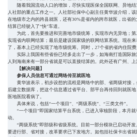
随着我国流动人口的增加，尽快实现医保全国联网、异地结
人社部的重点工作之一。人社部社保中心副主任黄华波介绍，该部调
在地级市之内的跨县就医，还有30%是省内的跨市就医，出省的
结算已经驶入了“快”车道。
为此，首先要推进和完善地市级统筹，实现市内无异地；第
实现省内联网结算；最后是建设国家级的联网结算系统。现在来
了，基本上已经实现了地市级统筹。同时，27个省的省内住院
实际上我国有些省份已经多走出了一步，如海南打造国际旅游
人到海南来有一部分省就是可以直接结算的。此外还有广州、上
【解决问题】
参保人员信息可通过网络传至就医地
黄华波表示，初步设想的流程是网络中的部、省两级对接，
后建立数据库，把这个信息通过省平台、部平台再传回到就医地
医地医院看病了。
具体来说，包括“一个项目”、“两级系统”、“三类文件”。
“一个项目”即国家结算平台系统，已进入审核阶段，本月就
动。
“两级系统”即部级和省级系统。目前一部分模块已启动开发
要进行部、省对接，改革要求已下发地方。如包括社保卡出省就