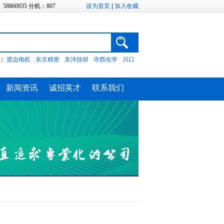
、58860935 分机：807
设为首页
|
加入收藏
：
渡边电机
东京精密
东洋技研
寺西化学
川口
新闻资讯
诚招英才
联系我们