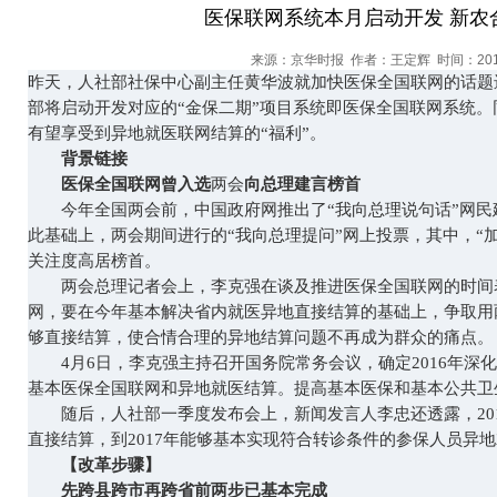
医保联网系统本月启动开发 新农
来源：京华时报 作者：王定辉 时间：2017
昨天，人社部社保中心副主任黄华波就加快医保全国联网的话题
部将启动开发对应的“金保二期”项目系统即医保全国联网系统。
有望享受到异地就医联网结算的“福利”。
背景链接
医保全国联网曾入选
两会
向总理建言榜首
今年全国两会前，中国政府网推出了“我向总理说句话”网民建
此基础上，两会期间进行的“我向总理提问”网上投票，其中，“加
关注度高居榜首。
两会总理记者会上，李克强在谈及推进医保全国联网的时间
网，要在今年基本解决省内就医异地直接结算的基础上，争取用
够直接结算，使合情合理的异地结算问题不再成为群众的痛点。
4月6日，李克强主持召开国务院常务会议，确定2016年深
基本医保全国联网和异地就医结算。提高基本医保和基本公共卫
随后，人社部一季度发布会上，新闻发言人李忠还透露，201
直接结算，到2017年能够基本实现符合转诊条件的参保人员异
【改革步骤】
先跨县跨市再跨省前两步已基本完成